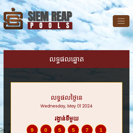
លទ្ធផលឆ្នោត
លទ្ធផលថ្ងៃនេ
Wednesday, May 01 2024
រង្វាន់ទីមួយ
905571