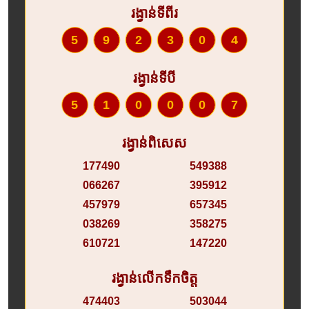
រង្វាន់ទីពីរ
592304
រង្វាន់ទីបី
510007
រង្វាន់ពិសេស
177490
549388
066267
395912
457979
657345
038269
358275
610721
147220
រង្វាន់លើកទឹកចិត្ត
474403
503044