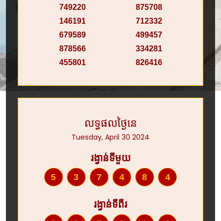
749220
875708
146191
712332
679589
499457
878566
334281
455801
826416
លទ្ធផលថ្ងៃនេ
Tuesday, April 30 2024
រង្វាន់ទីមួយ
537484
រង្វាន់ទីពីរ