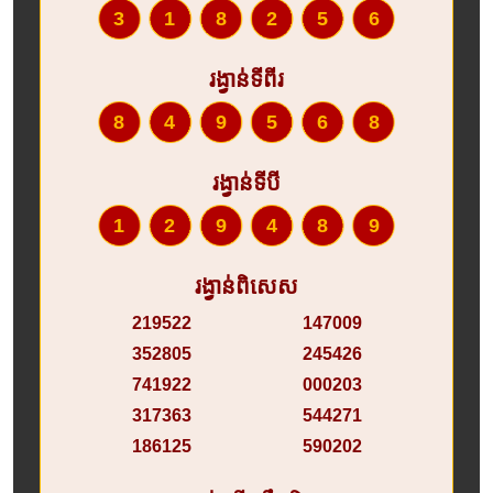
318256
រង្វាន់ទីពីរ
849568
រង្វាន់ទីបី
129489
រង្វាន់ពិសេស
219522
147009
352805
245426
741922
000203
317363
544271
186125
590202