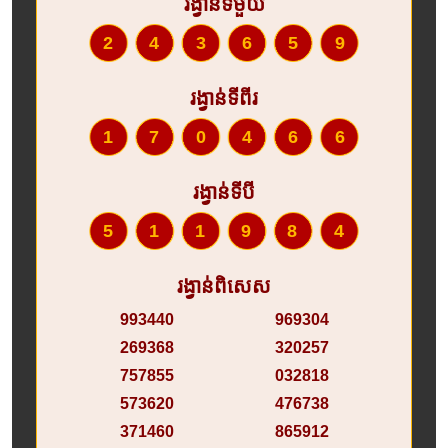
រង្វាន់ទីមួយ
243659
រង្វាន់ទីពីរ
170466
រង្វាន់ទីបី
511984
រង្វាន់ពិសេស
993440
969304
269368
320257
757855
032818
573620
476738
371460
865912