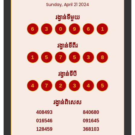
Sunday, April 21 2024
រង្វាន់ទីមួយ
630961
រង្វាន់ទីពីរ
157538
រង្វាន់ទីបី
472345
រង្វាន់ពិសេស
408493
840680
016546
091645
128459
368103