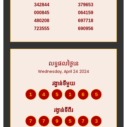
342844
379653
000845
064159
480208
697718
723555
690956
លទ្ធផលថ្ងៃនេ
Wednesday, April 24 2024
រង្វាន់ទីមួយ
145165
រង្វាន់ទីពីរ
779573