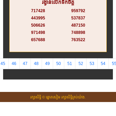
រង្វាន់លើកទឹកចិត្ត
717428
959792
443995
537837
506626
487150
971498
748898
657688
763522
45
46
47
48
49
50
51
52
53
54
5
រក្សាសិទ្ធិ © ឆ្នោតសៀម រក្សាសិទ្ធិគ្រប់យ៉ាង.