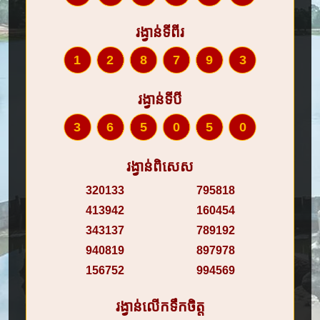
រង្វាន់ទីពីរ
128793
រង្វាន់ទីបី
365050
រង្វាន់ពិសេស
320133
795818
413942
160454
343137
789192
940819
897978
156752
994569
រង្វាន់លើកទឹកចិត្ត