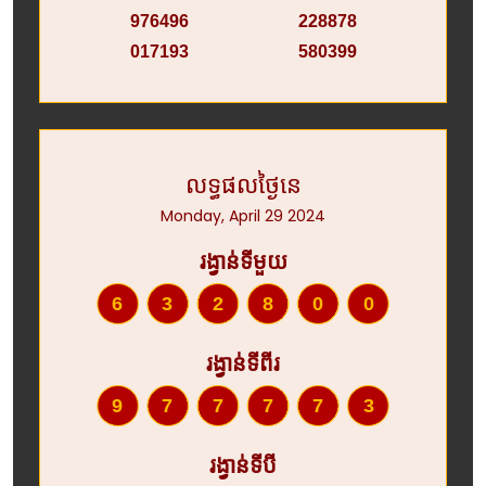
976496
228878
017193
580399
លទ្ធផលថ្ងៃនេ
Monday, April 29 2024
រង្វាន់ទីមួយ
632800
រង្វាន់ទីពីរ
977773
រង្វាន់ទីបី