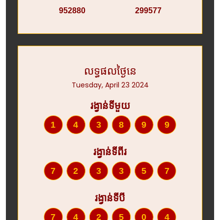
952880
299577
លទ្ធផលថ្ងៃនេ
Tuesday, April 23 2024
រង្វាន់ទីមួយ
143899
រង្វាន់ទីពីរ
723357
រង្វាន់ទីបី
742504