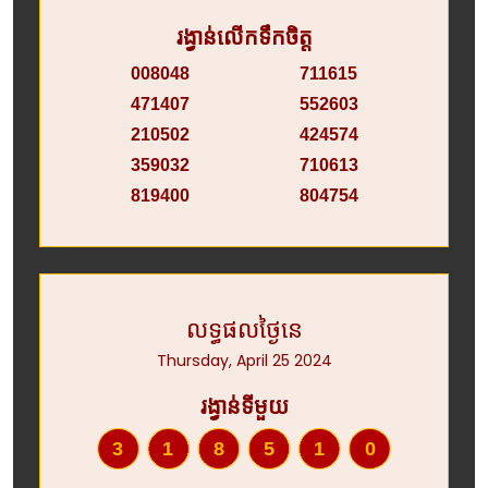
រង្វាន់លើកទឹកចិត្ត
008048
711615
471407
552603
210502
424574
359032
710613
819400
804754
លទ្ធផលថ្ងៃនេ
Thursday, April 25 2024
រង្វាន់ទីមួយ
318510