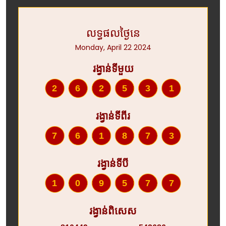
លទ្ធផលថ្ងៃនេ
Monday, April 22 2024
រង្វាន់ទីមួយ
262531
រង្វាន់ទីពីរ
761873
រង្វាន់ទីបី
109577
រង្វាន់ពិសេស