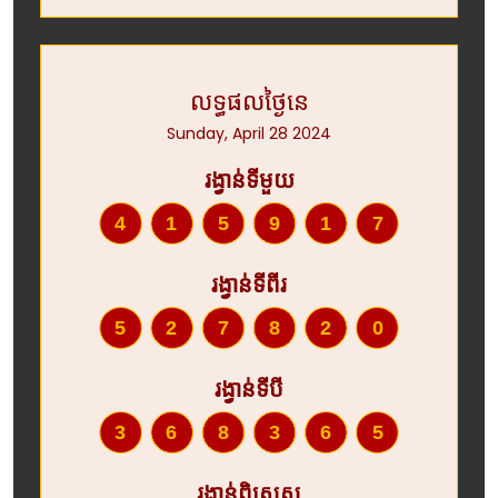
លទ្ធផលថ្ងៃនេ
Sunday, April 28 2024
រង្វាន់ទីមួយ
415917
រង្វាន់ទីពីរ
527820
រង្វាន់ទីបី
368365
រង្វាន់ពិសេស