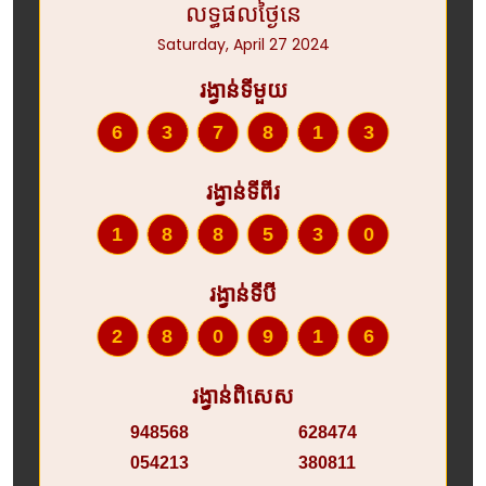
លទ្ធផលថ្ងៃនេ
Saturday, April 27 2024
រង្វាន់ទីមួយ
637813
រង្វាន់ទីពីរ
188530
រង្វាន់ទីបី
280916
រង្វាន់ពិសេស
948568
628474
054213
380811