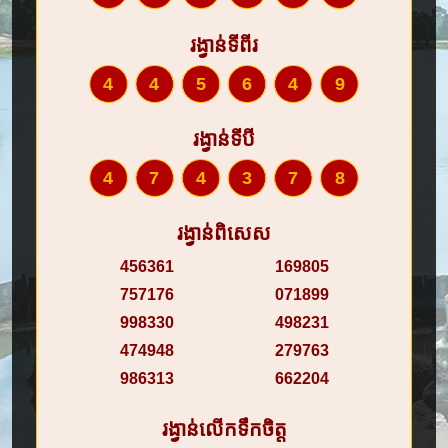
រង្វាន់ទីពីរ
445649
រង្វាន់ទីបី
474378
រង្វាន់ពិសេស
456361
169805
757176
071899
998330
498231
474948
279763
986313
662204
រង្វាន់លើកទឹកចិត្ត