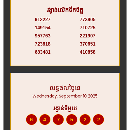
រង្វាន់លើកទឹកចិត្ត
912227
773905
149154
710725
957763
221907
723818
370651
683481
410858
លទ្ធផលថ្ងៃនេ
Wednesday, September 10 2025
រង្វាន់ទីមួយ
647522