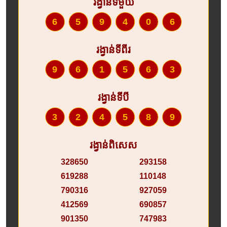
រង្វាន់ទីមួយ
659406
រង្វាន់ទីពីរ
961563
រង្វាន់ទីបី
324589
រង្វាន់ពិសេស
328650
293158
619288
110148
790316
927059
412569
690857
901350
747983