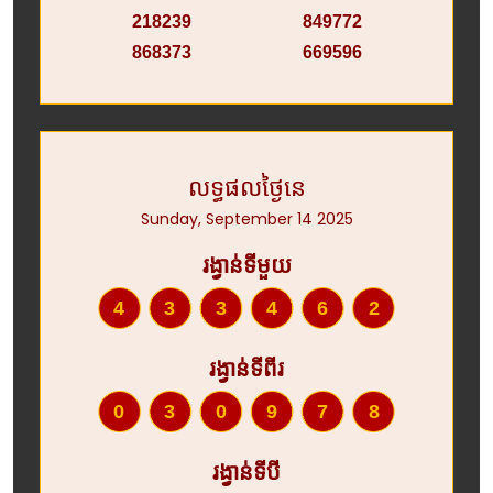
218239
849772
868373
669596
លទ្ធផលថ្ងៃនេ
Sunday, September 14 2025
រង្វាន់ទីមួយ
433462
រង្វាន់ទីពីរ
030978
រង្វាន់ទីបី