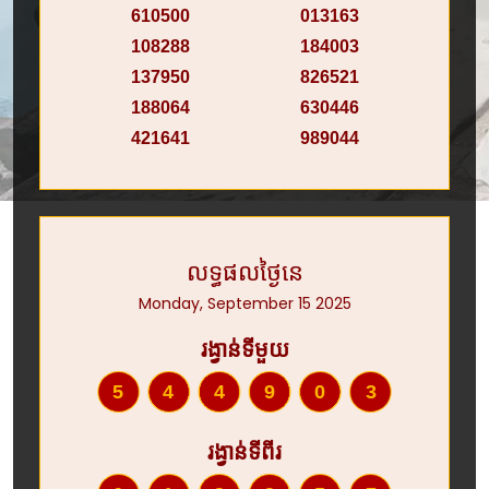
610500
013163
108288
184003
137950
826521
188064
630446
421641
989044
លទ្ធផលថ្ងៃនេ
Monday, September 15 2025
រង្វាន់ទីមួយ
544903
រង្វាន់ទីពីរ