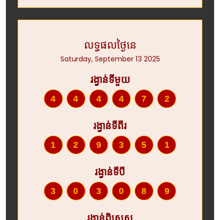
លទ្ធផលថ្ងៃនេ
Saturday, September 13 2025
រង្វាន់ទីមួយ
444472
រង្វាន់ទីពីរ
129351
រង្វាន់ទីបី
303089
រង្វាន់ពិសេស