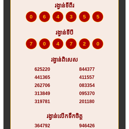
រង្វាន់ទីពីរ
064355
រង្វាន់ទីបី
704720
រង្វាន់ពិសេស
625220
844377
441365
411557
262706
083354
313849
095370
319781
201180
រង្វាន់លើកទឹកចិត្ត
364792
946426