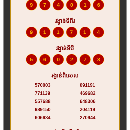
974016
រង្វាន់ទីពីរ
911714
រង្វាន់ទីបី
560273
រង្វាន់ពិសេស
570003
091191
771139
469682
557688
648306
989150
204119
606634
270944