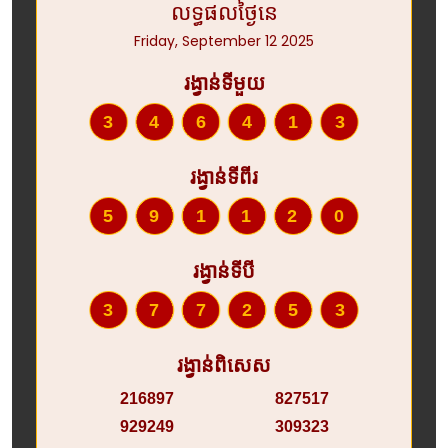
លទ្ធផលថ្ងៃនេ
Friday, September 12 2025
រង្វាន់ទីមួយ
346413
រង្វាន់ទីពីរ
591120
រង្វាន់ទីបី
377253
រង្វាន់ពិសេស
216897
827517
929249
309323