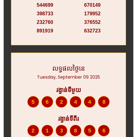
544699
670149
398733
179952
232760
376552
891919
632723
លទ្ធផលថ្ងៃនេ
Tuesday, September 09 2025
រង្វាន់ទីមួយ
562448
រង្វាន់ទីពីរ
213856