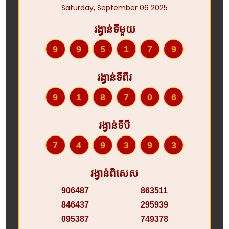
Saturday, September 06 2025
រង្វាន់ទីមួយ
995179
រង្វាន់ទីពីរ
918706
រង្វាន់ទីបី
749393
រង្វាន់ពិសេស
906487
863511
846437
295939
095387
749378