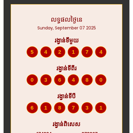
លទ្ធផលថ្ងៃនេ
Sunday, September 07 2025
រង្វាន់ទីមួយ
542174
រង្វាន់ទីពីរ
036480
រង្វាន់ទីបី
618731
រង្វាន់ពិសេស