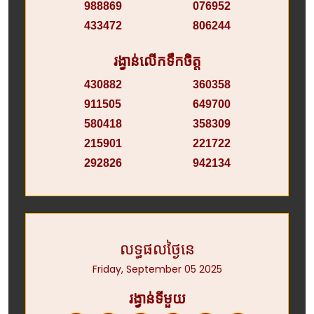
988869
076952
433472
806244
រង្វាន់លើកទឹកចិត្ត
430882
360358
911505
649700
580418
358309
215901
221722
292826
942134
លទ្ធផលថ្ងៃនេ
Friday, September 05 2025
រង្វាន់ទីមួយ