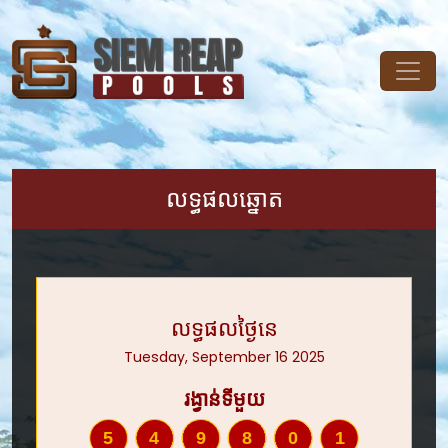
លទ្ធផលឆ្នោត
លទ្ធផលថ្ងៃនេ
Tuesday, September 16 2025
រង្វាន់ទីមួយ
549801