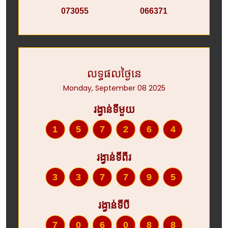
073055
066371
លទ្ធផលថ្ងៃនេ
Monday, September 08 2025
រង្វាន់ទីមួយ
157264
រង្វាន់ទីពីរ
337795
រង្វាន់ទីបី
706088