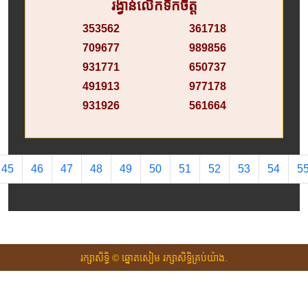
រង្វាន់លើកទឹកចិត្ត
353562
361718
709677
989856
931771
650737
491913
977178
931926
561664
45
46
47
48
49
50
51
52
53
54
5
រក្សាសិទ្ធិ © ឆ្នោតសៀម រក្សាសិទ្ធិគ្រប់យ៉ាង.