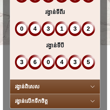
រង្វាន់ទីពីរ
0
4
3
1
3
2
រង្វាន់ទីបី
3
6
0
4
3
5
រង្វាន់ពិសេស
រង្វាន់លើកទឹកចិត្ត