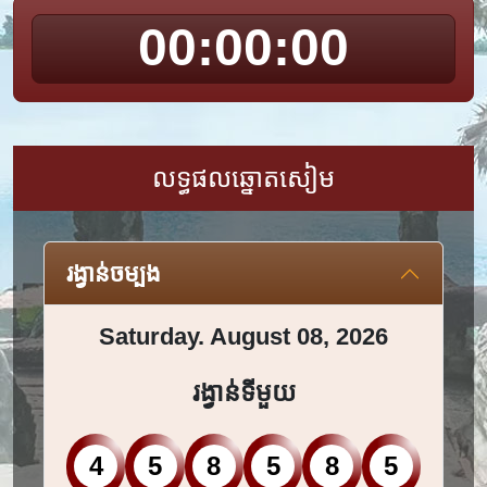
00
:00
:00
លទ្ធផលឆ្នោតសៀម
រង្វាន់ចម្បង
Saturday. August 08, 2026
រង្វាន់ទីមួយ
4
5
8
5
8
5