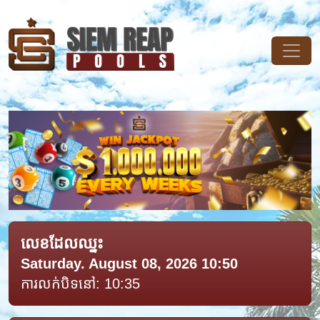
លេខដែលឈ្នះ
Saturday. August 08, 2026 10:50
ការលក់បិទនៅ: 10:35